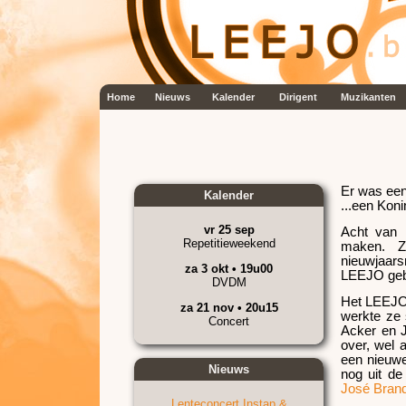
Home
Nieuws
Kalender
Dirigent
Muzikanten
Er was een
Kalender
...een Koni
vr 25 sep
Acht van 
Repetitieweekend
maken. Ze
nieuwjaar
za 3 okt • 19u00
LEEJO geb
DVDM
Het LEEJO 
za 21 nov • 20u15
werkte ze
Concert
Acker en 
over, wel a
een nieuw
Nieuws
nog uit d
José Bran
Lenteconcert Instap &