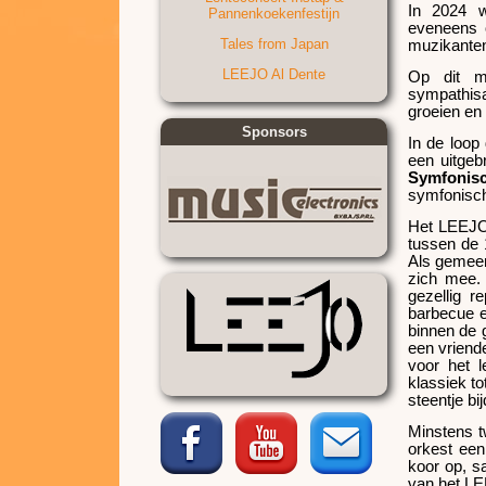
In 2024 w
Pannenkoekenfestijn
eveneens 
Tales from Japan
muzikanten
LEEJO Al Dente
Op dit m
sympathisa
groeien en 
Sponsors
In de loop
een uitgeb
Symfonis
symfonisch
Het LEEJO
tussen de
Als gemeen
zich mee. 
gezellig 
barbecue e
binnen de 
een vriende
voor het l
klassiek t
steentje bi
Minstens t
orkest een
koor op, s
van het LE