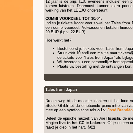
12 jaar is de prijs €10, eveneens inclusief één 
komen luisteren. Daarnaast kunnen extra pann
werking van het LEEJO ondersteunt.
COMBI-VOORDEEL TOT 10/04:
Indien je tickets koopt voor zowel het 'Tales from 
een combi-voordeel. Volwassenen betalen hierdoor
20 EUR (i.p.v. 22 EUR).
Hoe werkt het?
Bestel eerst je tickets voor 'Tales from Japa
Stuur vóór 10 april een mailtje naar ticket
de tickets voor 'Tales from Japan' als bijlage
Wij bezorgen u een persoonlijke kortingscod
Plaats uw bestelling met de ontvangen kort
Tales from Japan
Droom weg bij de mooiste klanken uit het land 
Studio Ghibli tot de emotionele
piano-intro van
mee op een symfonische reis
o.l.v.
José Brandão
Beleef de epische muziek van Joe Hisaishi, de me
Magica
live in het CC te Lokeren
. Of je nu een a
raakt je diep in het hart. 🎻🎹