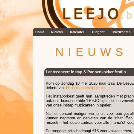
Home
Nieuws
Kalender
Dirigent
Muzikanten
NIEUWS
Lenteconcert Instap & Pannenkoekenfestijn
Kom op zondag 10 mei 2026 naar zaal De Leeuwer
tickets via:
https://tickets.leejo.be
.
Het instaporkest geeft hun jaaroptreden met prach
ook ons huisensemble 'LEEJO light' op, en verwelk
van onze instap muzikanten in spelen.
Na het concert nodigen we je uit voor een geze
kunnen napraten en genieten van de sfeer. Een 
muziek – hét ideale cadeau voor alle mama’s! Koo
De toegangsprijs bedraagt €15 voor volwassenen, i